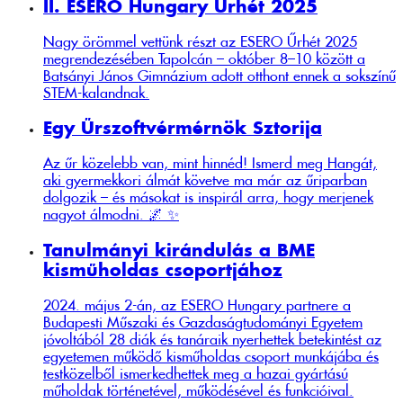
II. ESERO Hungary Űrhét 2025
Nagy örömmel vettünk részt az ESERO Űrhét 2025
megrendezésében Tapolcán – október 8–10 között a
Batsányi János Gimnázium adott otthont ennek a sokszínű
STEM-kalandnak.
Egy Űrszoftvérmérnök Sztorija
Az űr közelebb van, mint hinnéd! Ismerd meg Hangát,
aki gyermekkori álmát követve ma már az űriparban
dolgozik – és másokat is inspirál arra, hogy merjenek
nagyot álmodni. 🌌 ✨
Tanulmányi kirándulás a BME
kisműholdas csoportjához
2024. május 2-án, az ESERO Hungary partnere a
Budapesti Műszaki és Gazdaságtudományi Egyetem
jóvoltából 28 diák és tanáraik nyerhettek betekintést az
egyetemen működő kisműholdas csoport munkájába és
testközelből ismerkedhettek meg a hazai gyártású
műholdak történetével, működésével és funkcióival.