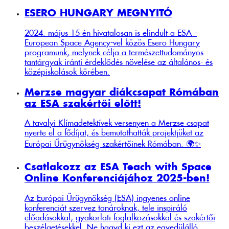
ESERO HUNGARY MEGNYITÓ
2024. május 15-én hivatalosan is elindult a ESA -
European Space Agency-vel közös Esero Hungary
programunk, melynek célja a természettudományos
tantárgyak iránti érdeklődés növelése az általános- és
középiskolások körében.
Merzse magyar diákcsapat Rómában
az ESA szakértői előtt!
A tavalyi Klímadetektívek versenyen a Merzse csapat
nyerte el a fődíjat, és bemutathatták projektjüket az
Európai Űrügynökség szakértőinek Rómában. 🌍✨
Csatlakozz az ESA Teach with Space
Online Konferenciájához 2025-ben!
Az Európai Űrügynökség (ESA) ingyenes online
konferenciát szervez tanároknak, tele inspiráló
előadásokkal, gyakorlati foglalkozásokkal és szakértői
beszélgetésekkel. Ne hagyd ki ezt az egyedülálló