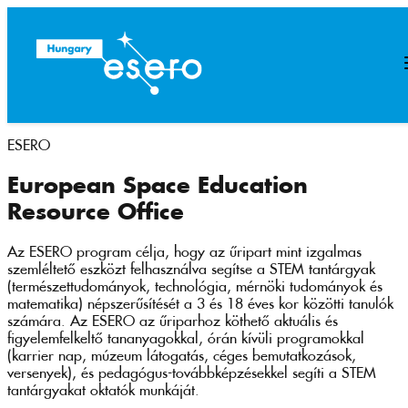
ESERO
European Space Education
Resource Office
Az ESERO program célja, hogy az űripart mint izgalmas
szemléltető eszközt felhasználva segítse a STEM tantárgyak
(természettudományok, technológia, mérnöki tudományok és
matematika) népszerűsítését a 3 és 18 éves kor közötti tanulók
számára. Az ESERO az űriparhoz köthető aktuális és
figyelemfelkeltő tananyagokkal, órán kívüli programokkal
(karrier nap, múzeum látogatás, céges bemutatkozások,
versenyek), és pedagógus-továbbképzésekkel segíti a STEM
tantárgyakat oktatók munkáját.