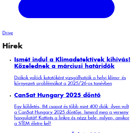
Drive
Hírek
Ismét indul a Klímadetektívek kihívás!
Közelednek a márciusi határidők
Diákok valódi kutatóként vizsgálhatják a helyi klíma- és
környezeti problémákat a 2025/26-os tanévben
CanSat Hungary 2025 döntő
Egy küldetés, 84 csapat és több mint 400 diák: ilyen volt
a CanSat Hungary 2025 döntője. Ismerd meg a verseny
hangulatát! Kattints a linkre és nézz bele, milyen, amikor
a STEM életre kel!