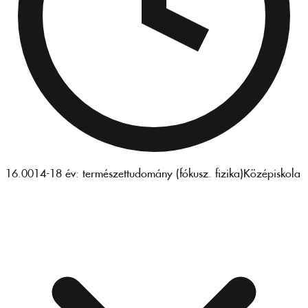
16.00
14-18 év: természettudomány (fókusz. fizika)
Középiskola