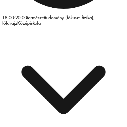
18:00-20:00
természettudomány (fókusz: fizika),
földrajz
Középiskola