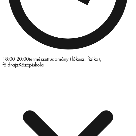
18:00-20:00
természettudomány (fókusz: fizika),
földrajz
Középiskola