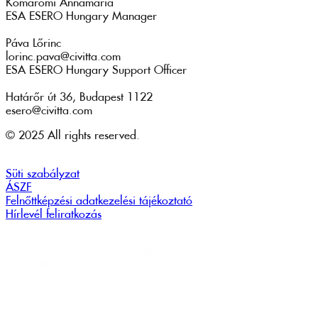
Komáromi Annamária
ESA ESERO Hungary Manager
Páva Lőrinc
lorinc.pava@civitta.com
ESA ESERO Hungary Support Officer
Határőr út 36, Budapest 1122
esero@civitta.com
© 2025 All rights reserved.
Süti szabályzat
ÁSZF
Felnőttképzési adatkezelési tájékoztató
Hírlevél feliratkozás